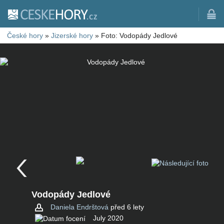
České hory
»
Jizerské hory
»
Foto: Vodopády Jedlové
Vodopády Jedlové
Daniela Endrštová
před 6 lety
July 2020