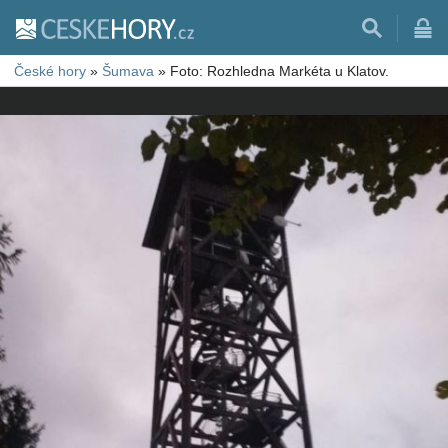
České hory
»
Šumava
»
Foto: Rozhledna Markéta u Klatov.