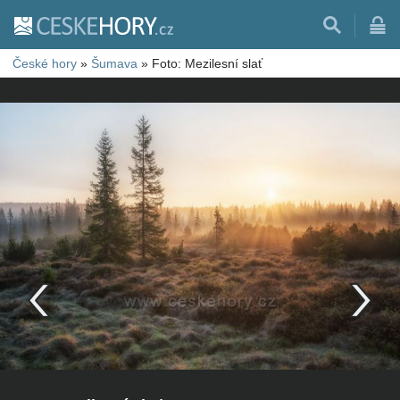
České hory
»
Šumava
»
Foto: Mezilesní slať