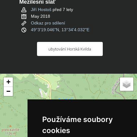
Mezilesní slať
Jiří Hostoš
před 7 lety
May 2018
Odkaz pro sdílení
49°3'19.046"N, 13°34'4.032"E
ubytování Horská Kvilda
+
−
Používáme soubory
cookies