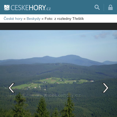
České hory
»
Beskydy
»
Foto: z rozledny Třeštík