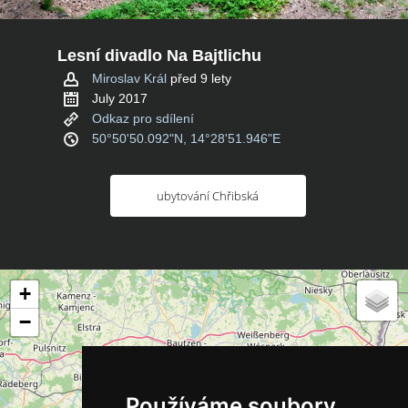
Lesní divadlo Na Bajtlichu
Miroslav Král
před 9 lety
July 2017
Odkaz pro sdílení
50°50'50.092"N, 14°28'51.946"E
ubytování Chřibská
+
−
Používáme soubory