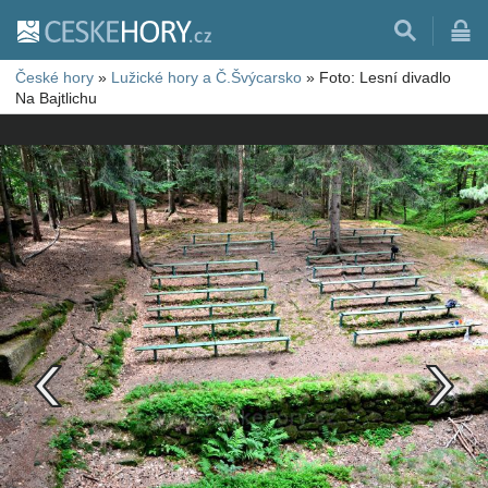
České hory
»
Lužické hory a Č.Švýcarsko
»
Foto: Lesní divadlo
Na Bajtlichu