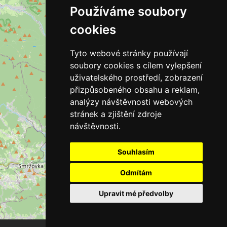
Používáme soubory
cookies
Tyto webové stránky používají
soubory cookies s cílem vylepšení
uživatelského prostředí, zobrazení
přizpůsobeného obsahu a reklam,
analýzy návštěvnosti webových
stránek a zjištění zdroje
návštěvnosti.
Souhlasím
Odmítám
Upravit mé předvolby
Leaflet
| ©
OpenStreetMap
contributors