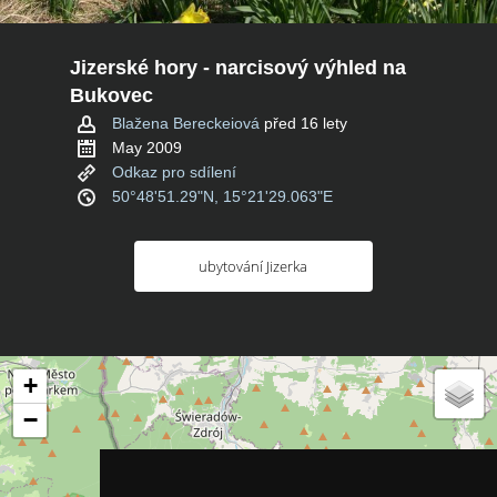
Jizerské hory - narcisový výhled na
Bukovec
Blažena Bereckeiová
před 16 lety
May 2009
Odkaz pro sdílení
50°48'51.29"N, 15°21'29.063"E
ubytování Jizerka
+
−