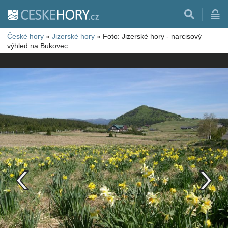
České hory
»
Jizerské hory
»
Foto: Jizerské hory - narcisový
výhled na Bukovec