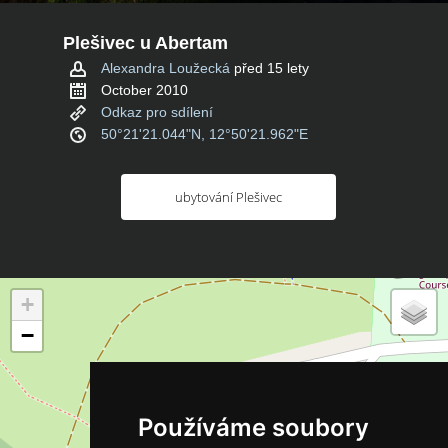
Plešivec u Abertam
Alexandra Loužecká
před 15 lety
October 2010
Odkaz pro sdílení
50°21'21.044"N, 12°50'21.962"E
ubytování Plešivec
+
−
Používáme soubory