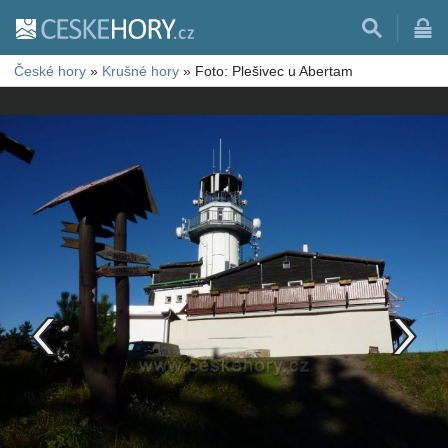
České hory
»
Krušné hory
»
Foto: Plešivec u Abertam