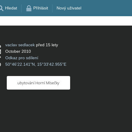
Hledat
Přihlásit
Nový uživatel
vaclav sedlacek
před 15 lety
October 2010
Odkaz pro sdílení
50°46'22.141"N, 15°33'42.955"E
ubytování Horní Mísečky