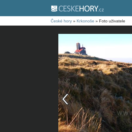
České hory
»
Krkonoše
»
Foto uživatele