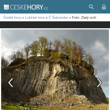
České hory
»
Lužické hory a Č.Švýcarsko
»
Foto: Zlatý vrch