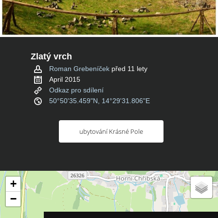
Zlatý vrch
Roman Grebeníček
před 11 lety
April 2015
Odkaz pro sdílení
50°50'35.459"N, 14°29'31.806"E
ubytování Krásné Pole
+
−