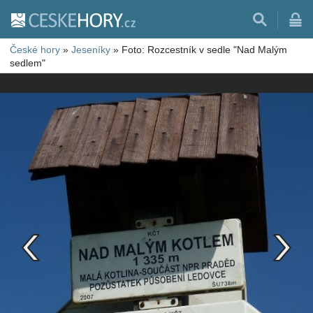
České hory
»
Jeseníky
»
Foto: Rozcestník v sedle "Nad Malým
sedlem"