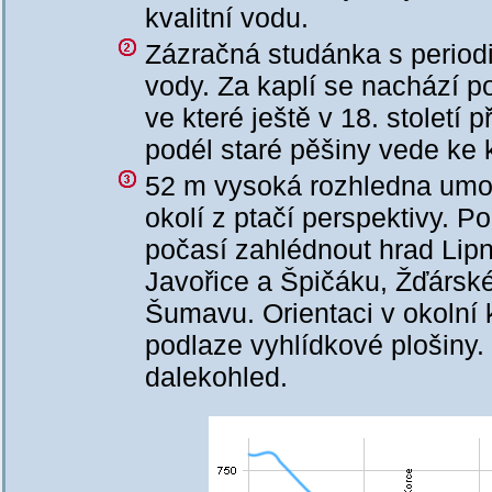
kvalitní vodu.
Zázračná studánka s period
vody. Za kaplí se nachází p
ve které ještě v 18. století
podél staré pěšiny vede ke 
52 m vysoká rozhledna umož
okolí z ptačí perspektivy. P
počasí zahlédnout hrad Lipni
Javořice a Špičáku, Žďársk
Šumavu. Orientaci v okolní 
podlaze vyhlídkové plošiny. 
dalekohled.