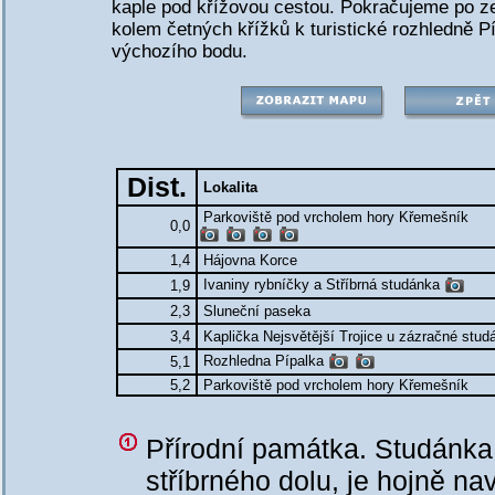
kaple pod křížovou cestou. Pokračujeme po 
kolem četných křížků k turistické rozhledně P
výchozího bodu.
Dist.
Lokalita
Parkoviště pod vrcholem hory Křemešník
0,0
1,4
Hájovna Korce
Ivaniny rybníčky a Stříbrná studánka
1,9
2,3
Sluneční paseka
3,4
Kaplička Nejsvětější Trojice u zázračné stu
Rozhledna Pípalka
5,1
5,2
Parkoviště pod vrcholem hory Křemešník
Přírodní památka. Studánka
stříbrného dolu, je hojně 