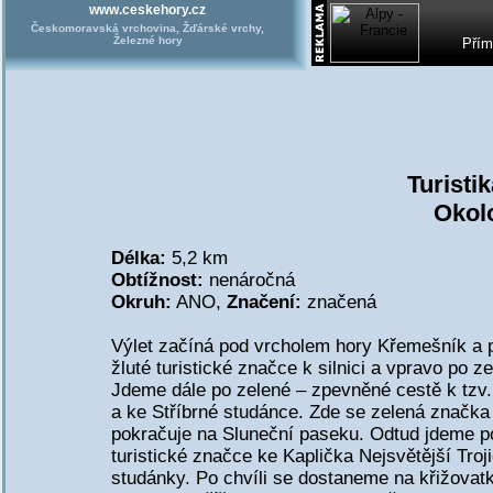
www.ceskehory.cz
Českomoravská vrchovina, Žďárské vrchy,
Železné hory
Přím
Turistik
Okol
Délka:
5,2 km
Obtížnost:
nenáročná
Okruh:
ANO,
Značení:
značená
Výlet začíná pod vrcholem hory Křemešník a 
žluté turistické značce k silnici a vpravo po z
Jdeme dále po zelené – zpevněné cestě k tzv
a ke Stříbrné studánce. Zde se zelená značka
pokračuje na Sluneční paseku. Odtud jdeme p
turistické značce ke Kaplička Nejsvětější Troj
studánky. Po chvíli se dostaneme na křižovatk