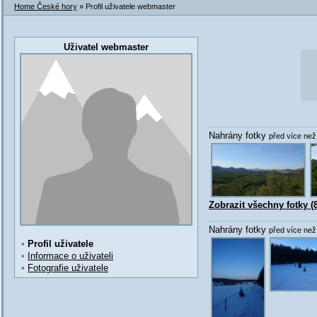
Home České hory
» Profil uživatele webmaster
Uživatel webmaster
Nahrány fotky
před více než 
Zobrazit všechny fotky (8
Nahrány fotky
před více než 
•
Profil uživatele
•
Informace o uživateli
•
Fotografie uživatele