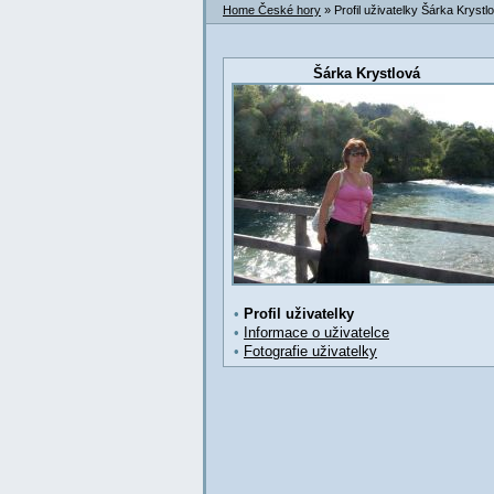
Home České hory
» Profil uživatelky Šárka Krystl
Šárka Krystlová
•
Profil uživatelky
•
Informace o uživatelce
•
Fotografie uživatelky