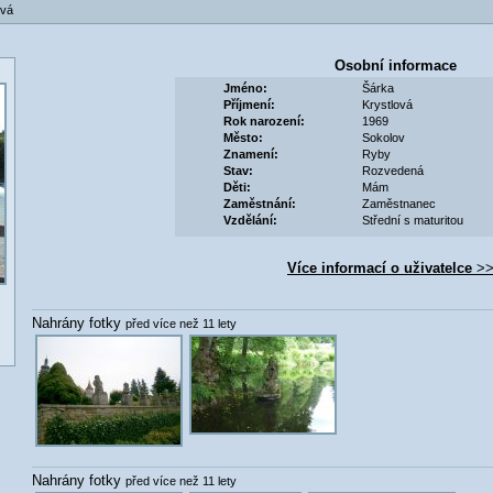
ová
Osobní informace
Jméno:
Šárka
Příjmení:
Krystlová
Rok narození:
1969
Město:
Sokolov
Znamení:
Ryby
Stav:
Rozvedená
Děti:
Mám
Zaměstnání:
Zaměstnanec
Vzdělání:
Střední s maturitou
Více informací o uživatelce
>>
Nahrány fotky
před více než 11 lety
Nahrány fotky
před více než 11 lety