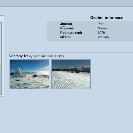
Osobní informace
Jméno:
Petr
Příjmení:
Mašek
Rok narození:
1979
Město:
Vrchlabí
Nahrány fotky
před více než 12 lety