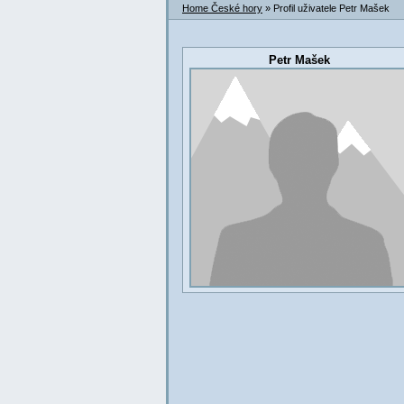
Home České hory
» Profil uživatele Petr Mašek
Petr Mašek