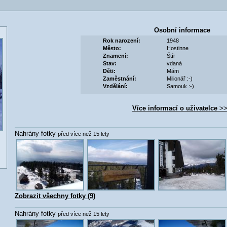
Osobní informace
Rok narození:
1948
Město:
Hostinne
Znamení:
Štír
Stav:
vdaná
Děti:
Mám
Zaměstnání:
Milionář :-)
Vzdělání:
Samouk :-)
Více informací o uživatelce
>>
Nahrány fotky
před více než 15 lety
Zobrazit všechny fotky (9)
Nahrány fotky
před více než 15 lety