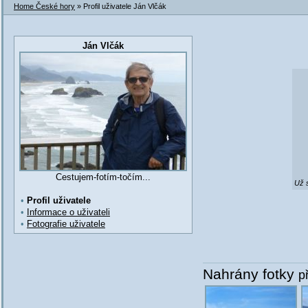
Home České hory
» Profil uživatele Ján Vlčák
Ján Vlčák
Cestujem-fotím-točím...
Už 
•
Profil uživatele
•
Informace o uživateli
•
Fotografie uživatele
Nahrány fotky
p