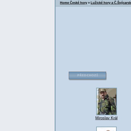
Home České hory
»
Lužické hory a Č.Švýcars
Miroslav Král