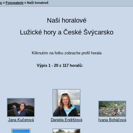
ko
»
Fotogalerie
» Naši horalové
Naši horalové
Lužické hory a České Švýcarsko
Kliknutím na fotku zobrazíte profil horala
Výpis 1 - 20 z 117 horalů:
Jana Kučerová
Daniela Endrštová
Ivana Boháčová