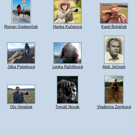
Roman Grebeníček
Hanka Kučerová
Karel Boháček
Jitka Peterková
Lenka Raždíková
Aleš Ječmeň
Oto Vonášek
Tomáš Novák
Vladimíra Zemková