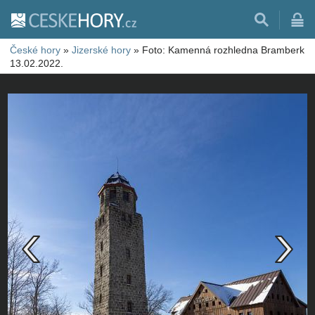
České hory
»
Jizerské hory
»
Foto: Kamenná rozhledna Bramberk
13.02.2022.