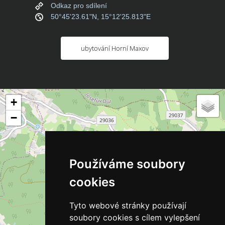
Odkaz pro sdílení
50°45'23.61"N, 15°12'25.813"E
ubytování Horní Maxov
+
−
Používáme soubory
cookies
Tyto webové stránky používají
soubory cookies s cílem vylepšení