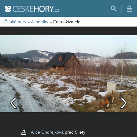
České hory
»
Jeseníky
»
Foto uživatele
Alice Ondrejková
před 5 lety