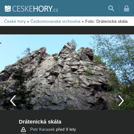
České hory
»
Českomoravská vrchovina
»
Foto: Drátenická skála
Drátenická skála
Petr Karasek
před 9 lety