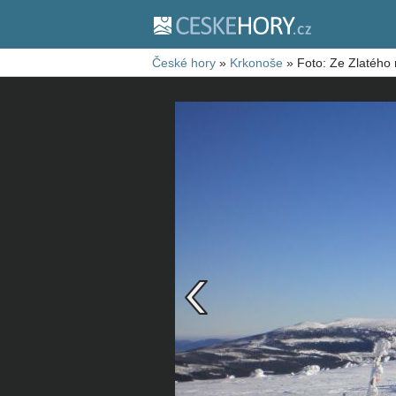
České hory
»
Krkonoše
»
Foto: Ze Zlatého