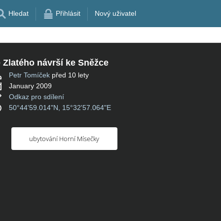
Hledat
Přihlásit
Nový uživatel
 Zlatého návrší ke Sněžce
Petr Tomíček
před 10 lety
January 2009
Odkaz pro sdílení
50°44'59.014"N, 15°32'57.064"E
ubytování Horní Mísečky