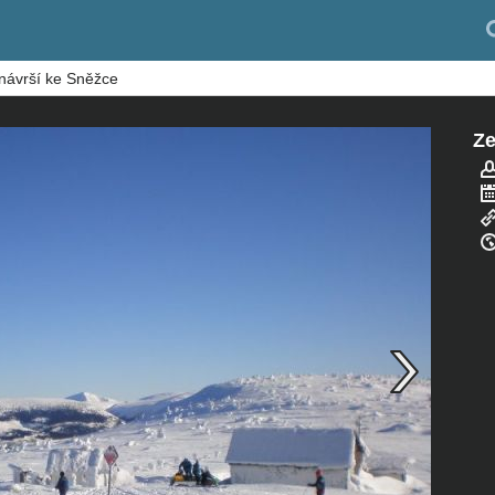
 návrší ke Sněžce
Ze