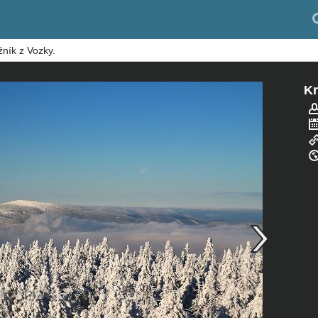
žník z Vozky.
Kr