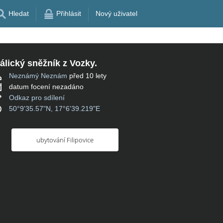
Hledat
Přihlásit
Nový uživatel
álický sněžník z Vozky.
Neznámý Neznám
před 10 lety
datum focení nezadáno
Odkaz pro sdílení
50°9'35.57"N, 17°6'39.219"E
ubytování Filipovice