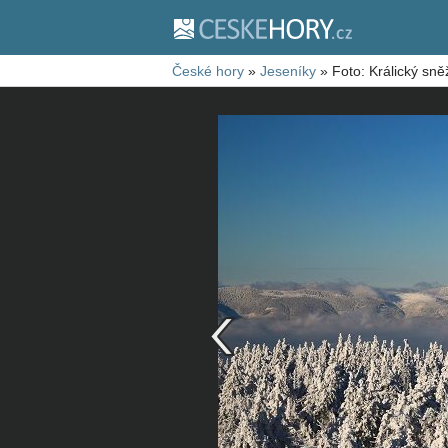
České hory
»
Jeseníky
»
Foto: Králický sně