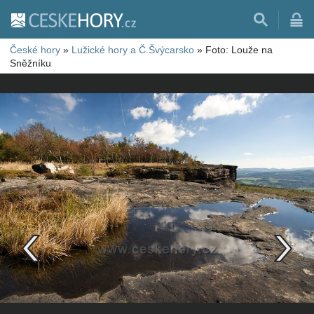
České hory
»
Lužické hory a Č.Švýcarsko
»
Foto: Louže na
Sněžníku