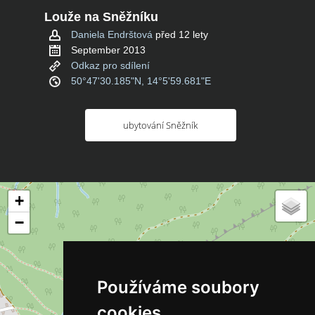
Louže na Sněžníku
Daniela Endrštová
před 12 lety
September 2013
Odkaz pro sdílení
50°47'30.185"N, 14°5'59.681"E
ubytování Sněžník
+
−
Používáme soubory
cookies