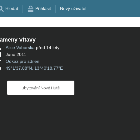
Hledat
Přihlásit
Nový uživatel
ameny Vltavy
Alice Voborska
před 14 lety
June 2011
Odkaz pro sdílení
49°1'37.88"N, 13°40'18.77"E
ubytování Nové Hutě