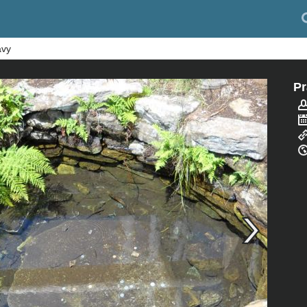
avy
Pr