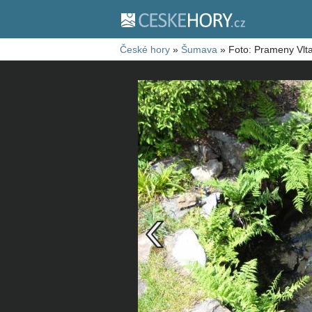
České hory
»
Šumava
»
Foto: Prameny Vlt