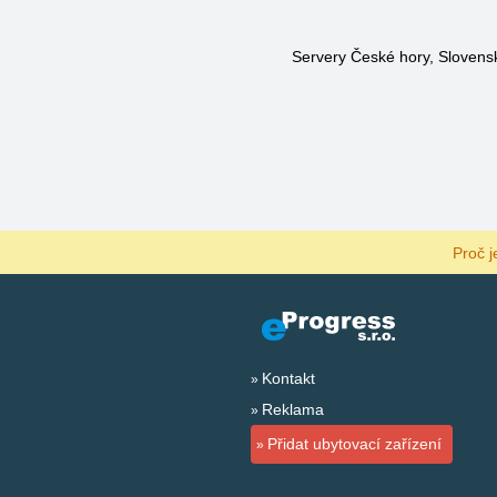
Servery České hory, Slovensk
Proč j
Kontakt
Reklama
Přidat ubytovací zařízení