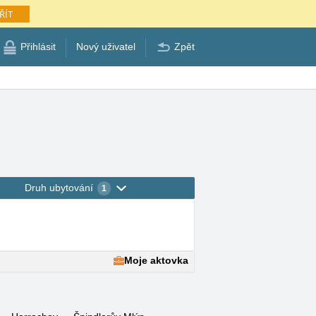
ŘÍT
Přihlásit
Nový uživatel
Zpět
Druh ubytování
1
Moje aktovka