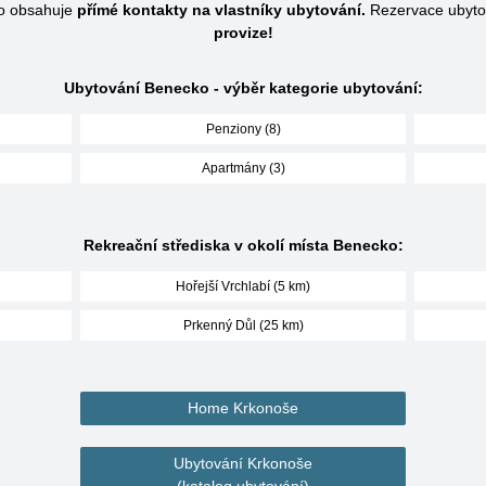
ko obsahuje
přímé kontakty na vlastníky ubytování.
Rezervace ubytov
provize!
Ubytování Benecko - výběr kategorie ubytování:
Penziony (8)
Apartmány (3)
Rekreační střediska v okolí místa Benecko:
Hořejší Vrchlabí (5 km)
Prkenný Důl (25 km)
Home Krkonoše
Ubytování Krkonoše