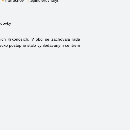
Harrachov
Špindlerův Mlýn
zdovky
ích Krkonoších. V obci se zachovala řada
enecko postupně stalo vyhledávaným centrem