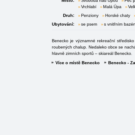
Místo:
Svoboda nad Úpou
Pec 
Vrchlabí
Malá Úpa
Vel
Druh:
Penziony
Horské chaty
Ubytování:
se psem
s vnitřním baz
Benecko je významné rekreační středisko
roubených chalup. Nedaleko obce se nacház
hlavně zimních sportů – skiareál Benecko.
Více o místě Benecko
Benecko - Za