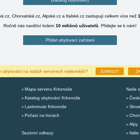
(katalog ubytování)
é.cz, Chorvatské.cz, Alpské.cz a Italské.cz zastupují celkem více než
1
Ročně nás navštíví kolem
10 miliónů
uživatelů
.
Přidejte se k nám!
Přidat ubytovací zařízení
ZOBRAZIT
ZA
e ubytování na našich serverech nejlevnější?
Mapa serveru Krkonoše
Naše s
Katalog ubytování Krkonoše
Česk
Lastminute Krkonoše
Slov
Počasí na horách
Chor
Alpy
Sezónní odkazy:
Itálie