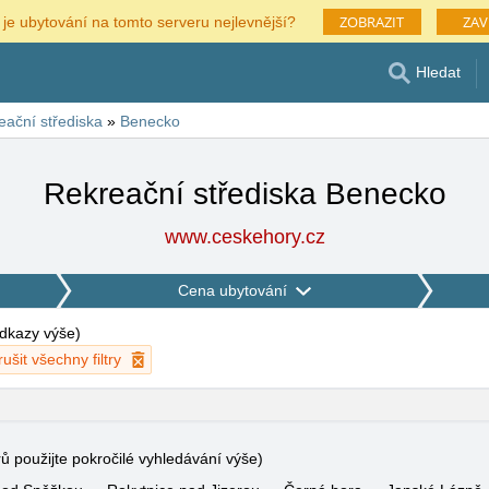
ZOBRAZIT
ZAV
 je ubytování na tomto serveru nejlevnější?
Hledat
eační střediska
»
Benecko
Rekreační střediska Benecko
www.ceskehory.cz
Cena ubytování
 odkazy výše
)
rušit všechny filtry
rů použijte pokročilé vyhledávání výše)