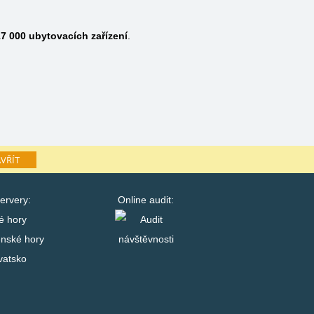
7 000
ubytovacích zařízení
.
VŘÍT
ervery:
Online audit:
é hory
enské hory
vatsko