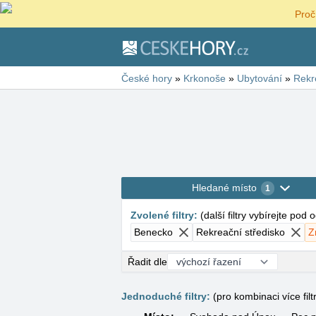
Proč
České hory
»
Krkonoše
»
Ubytování
»
Rekr
Hledané místo
1
Zvolené filtry
:
(
další filtry vybírejte pod
Benecko
Rekreační středisko
Z
Řadit dle
Jednoduché filtry:
(pro kombinaci více filt