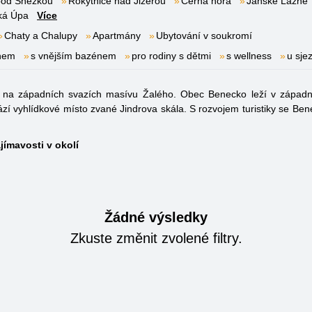
pod Sněžkou
Rokytnice nad Jizerou
Černá hora
Janské Lázně
ká Úpa
Více
Chaty a Chalupy
Apartmány
Ubytování v soukromí
énem
s vnějším bazénem
pro rodiny s dětmi
s wellness
u sje
 na západních svazích masívu Žalého. Obec Benecko leží v západn
í vyhlídkové místo zvané Jindrova skála. S rozvojem turistiky se B
jímavosti v okolí
Žádné výsledky
Zkuste změnit zvolené filtry.