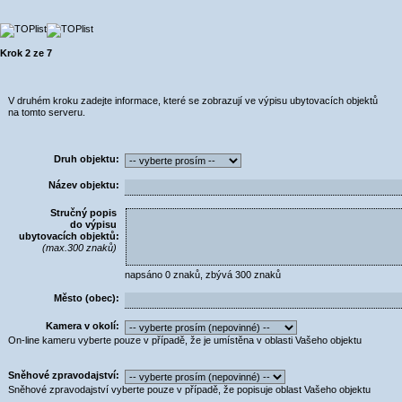
Krok 2 ze 7
V druhém kroku zadejte informace, které se zobrazují ve výpisu ubytovacích objektů
na tomto serveru.
Druh objektu:
Název objektu:
Stručný popis
do výpisu
ubytovacích objektů:
(max.300 znaků)
napsáno
0
znaků, zbývá
300
znaků
Město (obec):
Kamera v okolí:
On-line kameru vyberte pouze v případě, že je umístěna v oblasti Vašeho objektu
Sněhové zpravodajství:
Sněhové zpravodajství vyberte pouze v případě, že popisuje oblast Vašeho objektu