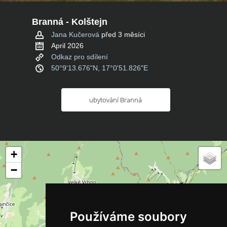
Branná - Kolštejn
Jana Kučerová
před 3 měsíci
April 2026
Odkaz pro sdílení
50°9'13.676"N, 17°0'51.826"E
ubytování Branná
+
−
Používáme soubory