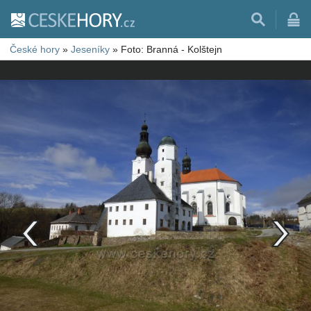
České hory
»
Jeseníky
»
Foto: Branná - Kolštejn