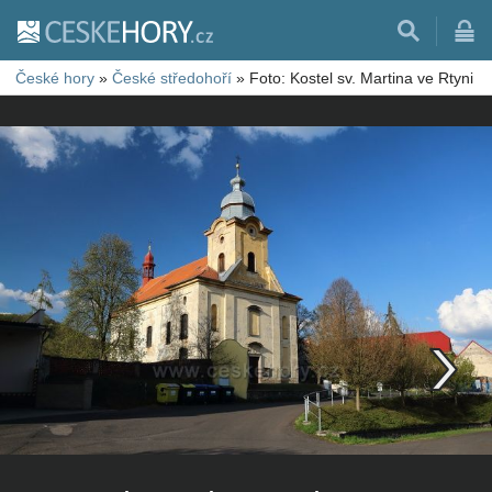
České hory
»
České středohoří
»
Foto: Kostel sv. Martina ve Rtyni