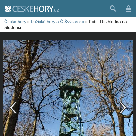
České hory
»
Lužické hory a Č.Švýcarsko
»
Foto: Rozhledna na
Studenci