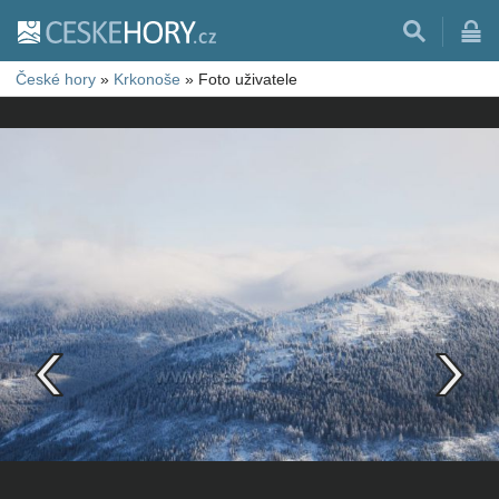
České hory
»
Krkonoše
»
Foto uživatele