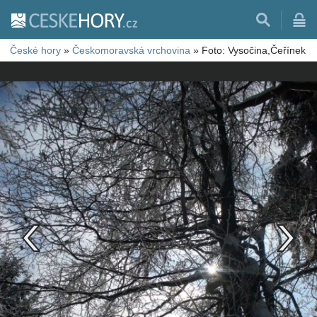
České hory
»
Českomoravská vrchovina
»
Foto: Vysočina,Čeřínek