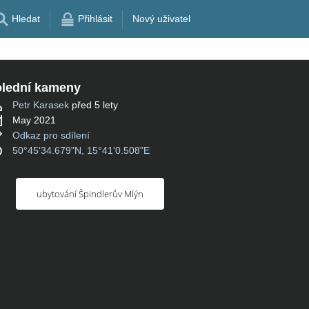
Hledat
Přihlásit
Nový uživatel
lední kameny
Petr Karasek
před 5 lety
May 2021
Odkaz pro sdílení
50°45'34.679"N, 15°41'0.508"E
ubytování Špindlerův Mlýn