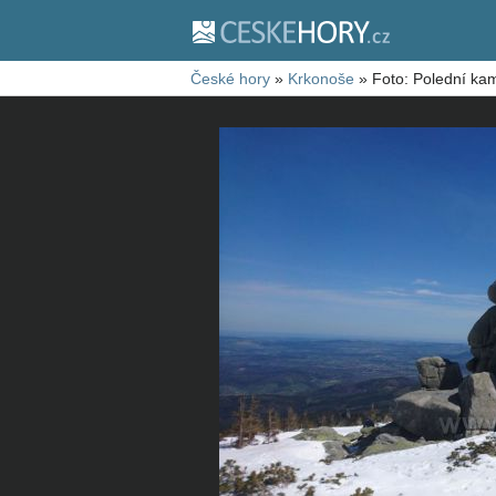
České hory
»
Krkonoše
»
Foto: Polední ka