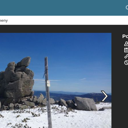
meny
Po