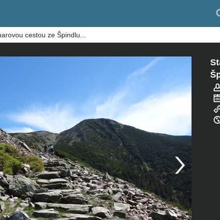
arovou cestou ze Špindlu...
St
Šp