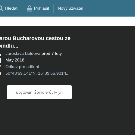
Hledat
Přihlásit
Nový uživatel
arou Bucharovou cestou ze
indlu...
Jaroslava Beldová
před 7 lety
May 2018
Odkaz pro sdílení
50°43'59.141"N, 15°39'55.901"E
ubytování Špindlerův Mlýn