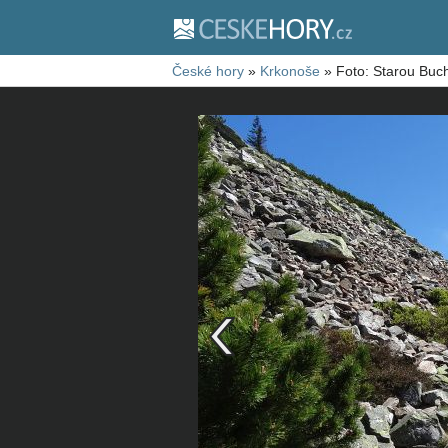
České hory
»
Krkonoše
»
Foto: Starou Buch