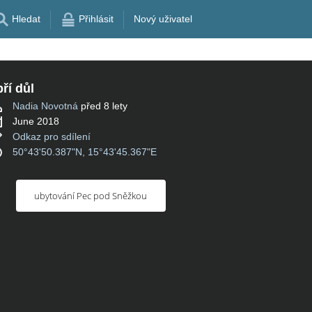
Hledat
Přihlásit
Nový uživatel
ří důl
Nadia Novotná
před 8 lety
June 2018
Odkaz pro sdílení
50°43'50.387"N, 15°43'45.367"E
ubytování Pec pod Sněžkou