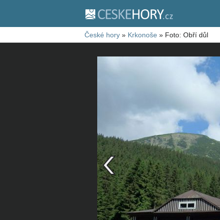
České hory
»
Krkonoše
»
Foto: Obří důl