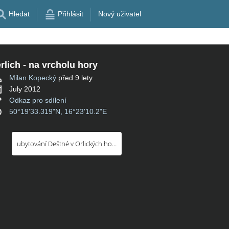
Hledat
Přihlásit
Nový uživatel
rlich - na vrcholu hory
Milan Kopecký
před 9 lety
July 2012
Odkaz pro sdílení
50°19'33.319"N, 16°23'10.2"E
ubytování Deštné v Orlických horách