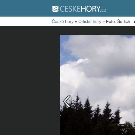
České hory
»
Orlické hory
»
Foto: Šerlich -