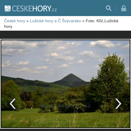
České hory
»
Lužické hory a Č.Švýcarsko
»
Foto: Klíč,Lužické
hory