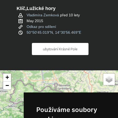
Klíč,Lužické hory
Vladimíra Zemková
před 10 lety
May 2015
Odkaz pro sdílení
50°50'45.019"N, 14°30'56.469"E
ubytování Krásné Pole
+
−
Používáme soubory