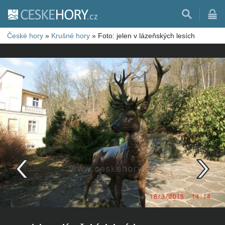
České hory
»
Krušné hory
»
Foto: jelen v lázeňských lesích