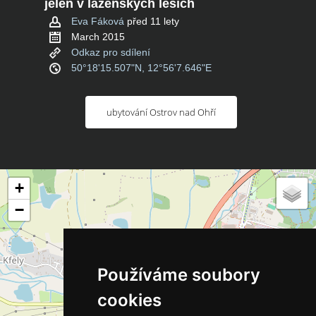
jelen v lázeňských lesích
Eva Fáková
před 11 lety
March 2015
Odkaz pro sdílení
50°18'15.507"N, 12°56'7.646"E
ubytování Ostrov nad Ohří
+
−
Používáme soubory
cookies