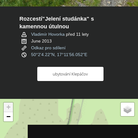
Rozcestí"Jelení studánka" s
kamennou útulnou
Vladimír Hovorka
před 11 lety
June 2013
Odkaz pro sdílení
50°2'4.22"N, 17°11'56.052"E
ubytování Klepáčov
+
−