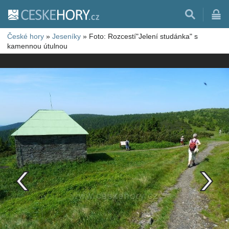
České hory
»
Jeseníky
»
Foto: Rozcestí"Jelení studánka" s
kamennou útulnou