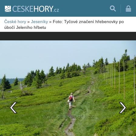
České hory
»
Jeseníky
»
Foto: Tyčové značení hřebenovky po
úbočí Jeleního hřbetu