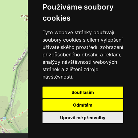
Používáme soubory
cookies
Tyto webové stránky používají
soubory cookies s cílem vylepšení
uživatelského prostředí, zobrazení
přizpůsobeného obsahu a reklam,
analýzy návštěvnosti webových
stránek a zjištění zdroje
návštěvnosti.
Souhlasím
Odmítám
Upravit mé předvolby
Leaflet
| ©
OpenStreetMap
contributors