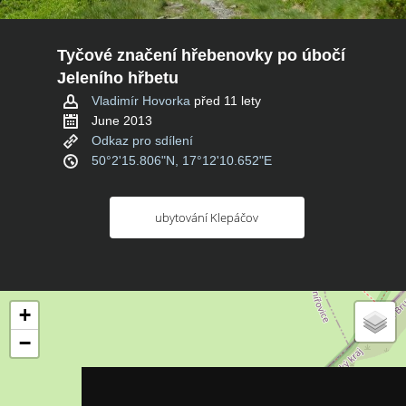
Tyčové značení hřebenovky po úbočí
Jeleního hřbetu
Vladimír Hovorka
před 11 lety
June 2013
Odkaz pro sdílení
50°2'15.806"N, 17°12'10.652"E
ubytování Klepáčov
+
−