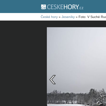
České hory
»
Jeseníky
»
Foto: V Suché Ru