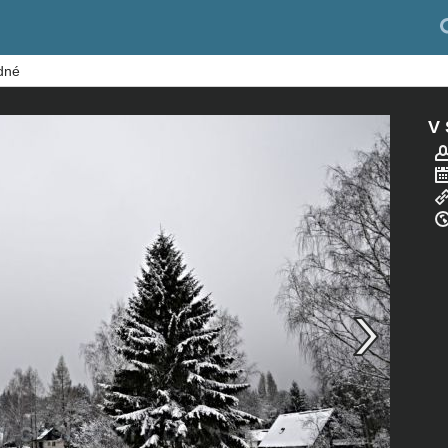
dné
V