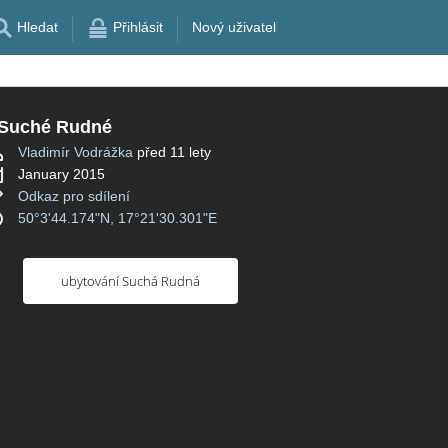
Hledat
Přihlásit
Nový uživatel
 Suché Rudné
Vladimír Vodrážka
před 11 lety
January 2015
Odkaz pro sdílení
50°3'44.174"N, 17°21'30.301"E
ubytování Suchá Rudná