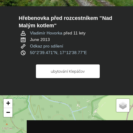
Hřebenovka před rozcestníkem "Nad
Malým kotlem"
Vladimír Hovorka
před 11 lety
June 2013
Odkaz pro sdílení
50°2'39.471"N, 17°12'38.77"E
ubytování Klepáčov
+
−