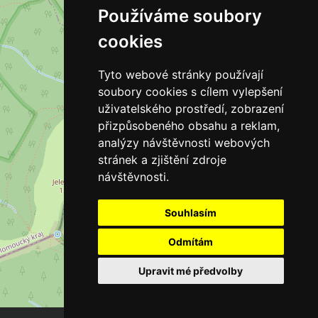
Používáme soubory
cookies
Tyto webové stránky používají
soubory cookies s cílem vylepšení
uživatelského prostředí, zobrazení
přizpůsobeného obsahu a reklam,
analýzy návštěvnosti webových
stránek a zjištění zdroje
návštěvnosti.
Souhlasím
Odmítám
Upravit mé předvolby
Leaflet
| ©
OpenStreetMap
contributors