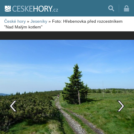
České hory
»
Jeseníky
»
Foto: Hřebenovka před rozcestníkem
"Nad Malým kotlem"