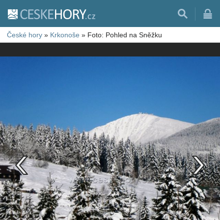
České hory
»
Krkonoše
»
Foto: Pohled na Sněžku