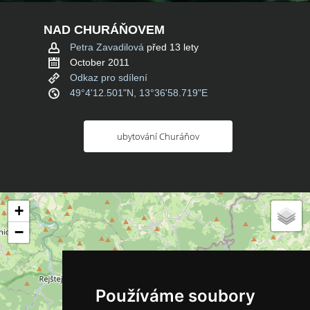
NAD CHURÁŇOVEM
Petra Zavadilová
před 13 lety
October 2011
Odkaz pro sdílení
49°4'12.501"N, 13°36'58.719"E
ubytování Churáňov
+
−
Používáme soubory