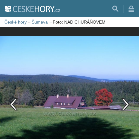
České hory
»
Šumava
»
Foto: NAD CHURÁŇOVEM