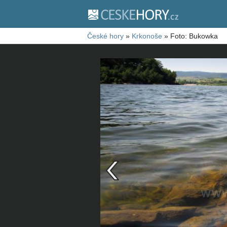
České hory
»
Krkonoše
»
Foto: Bukowka