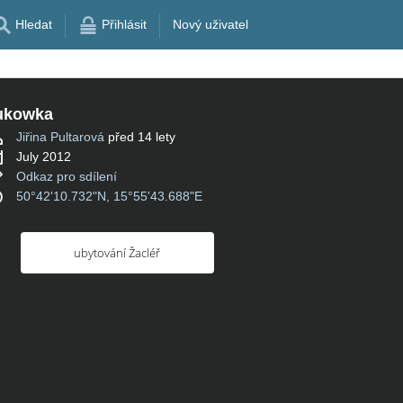
Hledat
Přihlásit
Nový uživatel
ukowka
Jiřina Pultarová
před 14 lety
July 2012
Odkaz pro sdílení
50°42'10.732"N, 15°55'43.688"E
ubytování Žacléř