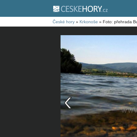
České hory
»
Krkonoše
»
Foto: přehrada B