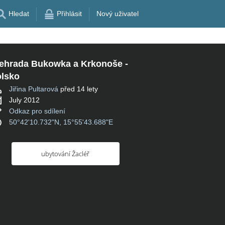
Hledat
Přihlásit
Nový uživatel
ehrada Bukowka a Krkonoše -
lsko
Jiřina Pultarová
před 14 lety
July 2012
Odkaz pro sdílení
50°42'10.732"N, 15°55'43.688"E
ubytování Žacléř