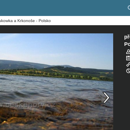
ukowka a Krkonoše - Polsko
př
Po