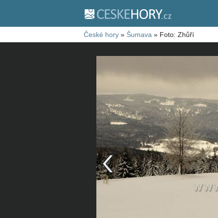
České hory
»
Šumava
»
Foto: Zhůří