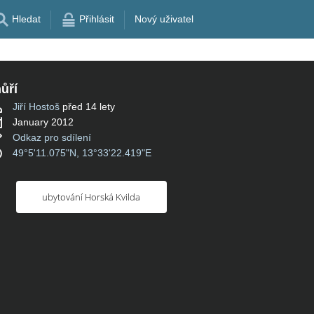
Hledat
Přihlásit
Nový uživatel
ůří
Jiří Hostoš
před 14 lety
January 2012
Odkaz pro sdílení
49°5'11.075"N, 13°33'22.419"E
ubytování Horská Kvilda