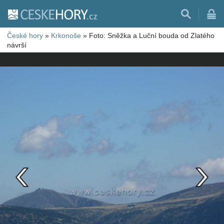
České hory
»
Krkonoše
»
Foto: Sněžka a Luční bouda od Zlatého
návrší