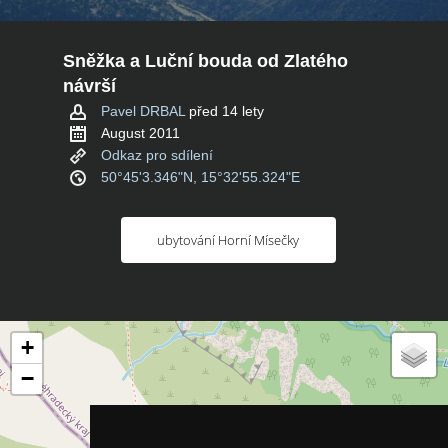
Sněžka a Luční bouda od Zlatého
návrší
Pavel DRBAL
před 14 lety
August 2011
Odkaz pro sdílení
50°45'3.346"N, 15°32'55.324"E
ubytování Horní Mísečky
+
−