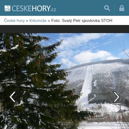
České hory
»
Krkonoše
»
Foto: Svatý Petr sjezdovka STOH