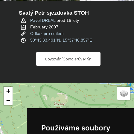
Svatý Petr sjezdovka STOH
Pavel DRBAL
před 16 lety
February 2007
Odkaz pro sdílení
50°43'33.491"N, 15°37'46.857"E
ubytování Špindlerův Mlýn
+
−
Používáme soubory